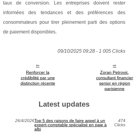
taux de conversion. Les entreprises doivent rester
informées des tendances et des préférences des
consommateurs pour tirer pleinement parti des options
de paiement disponibles.
09/10/2025 09:28 - 1 005 Clicks
Renforcer la
Zoran Petrovic,
crédibilité par une
consultant financier
distinction récente
senior en région
parisienne
Latest updates
26/4/2026
Top 5 des raisons de faire appel à un
474
expert-comptable spécialisé en paie à
Clicks
albi