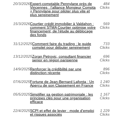
20/3/2026
Expert-comptable Pennylane près de
484
Vincennes : l’alliance Monsieur Compta
Clicks
+ Pennylane pour piloter plus vite et
plus sereinement
15/3/2026
Courtier crédit immobilier à Valdahon :
569
comment STMA Courtier optimise votre
Clicks
financement, de l’étude au déblocage
des fonds
31/12/2025
Comment faire du trading : le guide
733
complet pour débuter sereinement
Clicks
13/12/2025
Zoran Petrovic, consultant financier
696
senior en région parisienne
Clicks
14/9/2025
Renforcer la crédibilité par une
896
distinction récente
Clicks
07/6/2025
Fortune de Jean-Bernard Lafonta : Un
1 240
Aperçu de son Classement en France
Clicks
05/5/2025
Simplifier sa gestion patrimoniale : les
1 167
principes clés pour une organisation
Clicks
efficace
22/4/2025
SCPI et effet de levier : mode d'emploi
1 229
et risques associés
Clicks