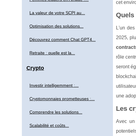
cet envi
La valeur de votre SCPI au...
Quels 
Optimisation des solutions...
L'un des
2025, plu
Découvrez comment Chat GPT4...
contract
Retraite : quelle est la...
rôle cent
seront é
Crypto
blockchai
Investir intelligemment :...
utilisat
une adop
Cryptomonnaies prometteuses :...
Les c
Comprendre les solutions...
Avec un 
Scalabilité et coûts...
potentie