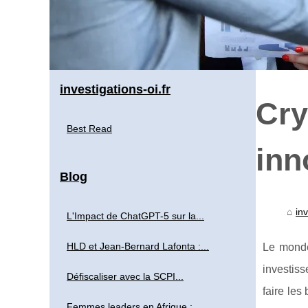
investigations-oi.fr
Cry
Best Read
inn
Blog
inv
L'Impact de ChatGPT-5 sur la...
HLD et Jean-Bernard Lafonta :...
Le monde
investiss
Défiscaliser avec la SCPI...
faire les
Femmes leaders en Afrique :...