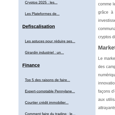
Cryptos 2025 : les...
comme l
grâce à 
Les Plateformes de...
investis
Defiscalisation
communau
cryptos d
Les astuces pour réduire ses...
Market
Girardin industriel : un...
Le market
Finance
des camp
numériq
Top 5 des raisons de faire...
innovati
Expert-comptable Pennylane...
façons d'
aux utili
Courtier crédit immobilier...
attrayant
Comment faire du trading : le...