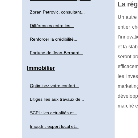
La rég
Zoran Petrovic, consultant...
Un autre 
Différences entre les...
entier ch
l'innovat
Renforcer la crédibilité...
et la sta
Fortune de Jean-Bernard...
seront p
efficacem
Immobilier
les inve
Optimisez votre confort...
marketing
développ
Litiges liés aux travaux de...
marché e
SCPI : les actualités et...
Imop.fr : expert local et...