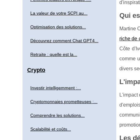
d'inspir
La valeur de votre SCPI au...
Qui es
Optimisation des solutions...
Martine 
riche de 
Découvrez comment Chat GPT4...
Côte d'Iv
Retraite : quelle est la...
comme un
divers se
Crypto
L'impa
Investir intelligemment :...
L'impact 
Cryptomonnaies prometteuses :...
d'emplois
communica
Comprendre les solutions...
promotio
Scalabilité et coûts...
Les dé