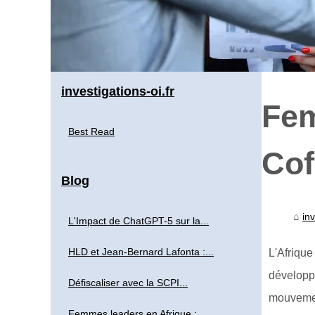
investigations-oi.fr
Fem
Best Read
Cof
Blog
inv
L'Impact de ChatGPT-5 sur la...
HLD et Jean-Bernard Lafonta :...
L'Afriqu
développ
Défiscaliser avec la SCPI...
mouvement
Femmes leaders en Afrique :...