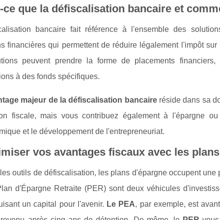
-ce que la défiscalisation bancaire et comme
calisation bancaire fait référence à l'ensemble des soluti
ons financières qui permettent de réduire légalement l'impôt sur 
tions peuvent prendre la forme de placements financiers
ions à des fonds spécifiques.
tage majeur de la défiscalisation bancaire
réside dans sa do
on fiscale, mais vous contribuez également à l'épargne ou à
ique et le développement de l'entrepreneuriat.
miser vos avantages fiscaux avec les plans
les outils de défiscalisation, les plans d'épargne occupent un
Plan d'Épargne Retraite (PER) sont deux véhicules d'investiss
uisant un capital pour l'avenir.
Le PEA
, par exemple, est avan
e revenu après cinq ans de détention. De même, le
PER
vous 