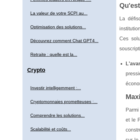
Qu'est
La valeur de votre SCPI au...
La défis
Optimisation des solutions...
instituti
Ces solu
Découvrez comment Chat GPT4...
souscript
Retraite : quelle est la...
L'avan
Crypto
pressi
économ
Investir intelligemment :...
Maxi
Cryptomonnaies prometteuses :...
Parmi 
Comprendre les solutions...
et le 
Scalabilité et coûts...
constr
sur l