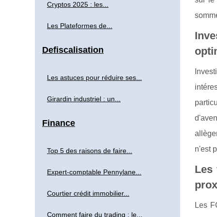
Cryptos 2025 : les...
sommes
Les Plateformes de...
Inve
Defiscalisation
opti
Invest
Les astuces pour réduire ses...
intére
Girardin industriel : un...
partic
d'aven
Finance
allège
n'est 
Top 5 des raisons de faire...
Les 
Expert-comptable Pennylane...
prox
Courtier crédit immobilier...
Les FC
Comment faire du trading : le...