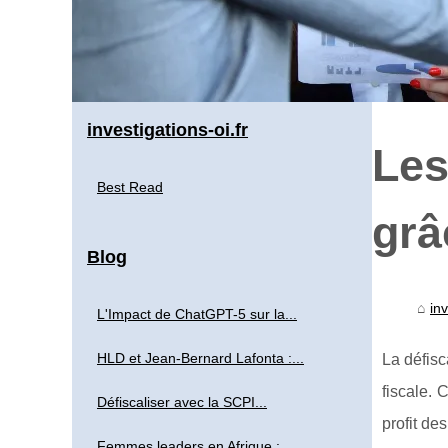
investigations-oi.fr
Les
Best Read
grâ
Blog
inv
L'Impact de ChatGPT-5 sur la...
HLD et Jean-Bernard Lafonta :...
La défisc
fiscale. 
Défiscaliser avec la SCPI...
profit de
Femmes leaders en Afrique :...