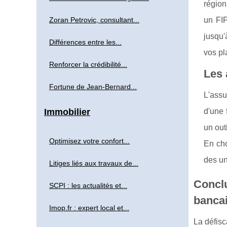
région
Zoran Petrovic, consultant...
un FIP
jusqu'
Différences entre les...
vos pl
Renforcer la crédibilité...
Les 
Fortune de Jean-Bernard...
L'assu
Immobilier
d'une 
un out
Optimisez votre confort...
En cho
des un
Litiges liés aux travaux de...
Conclu
SCPI : les actualités et...
banca
Imop.fr : expert local et...
La défisc