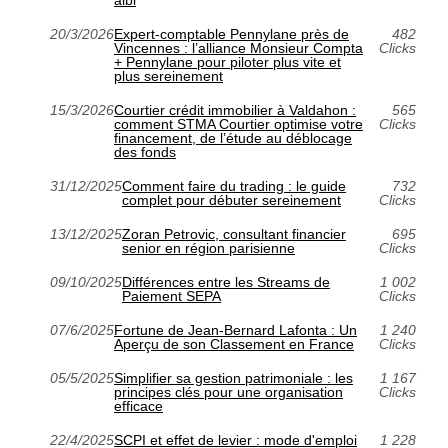
20/3/2026
Expert-comptable Pennylane près de
482
Vincennes : l’alliance Monsieur Compta
Clicks
+ Pennylane pour piloter plus vite et
plus sereinement
15/3/2026
Courtier crédit immobilier à Valdahon :
565
comment STMA Courtier optimise votre
Clicks
financement, de l’étude au déblocage
des fonds
31/12/2025
Comment faire du trading : le guide
732
complet pour débuter sereinement
Clicks
13/12/2025
Zoran Petrovic, consultant financier
695
senior en région parisienne
Clicks
09/10/2025
Différences entre les Streams de
1 002
Paiement SEPA
Clicks
07/6/2025
Fortune de Jean-Bernard Lafonta : Un
1 240
Aperçu de son Classement en France
Clicks
05/5/2025
Simplifier sa gestion patrimoniale : les
1 167
principes clés pour une organisation
Clicks
efficace
22/4/2025
SCPI et effet de levier : mode d'emploi
1 228